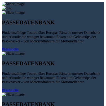
PÄSSEDATENBANK
Finde unzählige Touren über Europas Pässe in unserer Datenbank
und erkunde die weniger bekannten Ecken und Geheimtips der
Passknacker - von Motorradfahrern für Motorradfahrer.
Pässesuche
PÄSSEDATENBANK
Finde unzählige Touren über Europas Pässe in unserer Datenbank
und erkunde die weniger bekannten Ecken und Geheimtips der
Passknacker - von Motorradfahrern für Motorradfahrer.
Pässesuche
PÄSSEDATENBANK