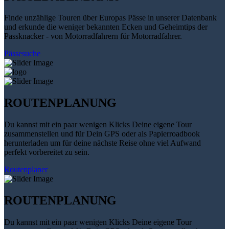
Finde unzählige Touren über Europas Pässe in unserer Datenbank
und erkunde die weniger bekannten Ecken und Geheimtips der
Passknacker - von Motorradfahrern für Motorradfahrer.
Pässesuche
ROUTENPLANUNG
Du kannst mit ein paar wenigen Klicks Deine eigene Tour
zusammenstellen und für Dein GPS oder als Papierroadbook
herunterladen um für deine nächste Reise ohne viel Aufwand
perfekt vorbereitet zu sein.
Routenplaner
ROUTENPLANUNG
Du kannst mit ein paar wenigen Klicks Deine eigene Tour