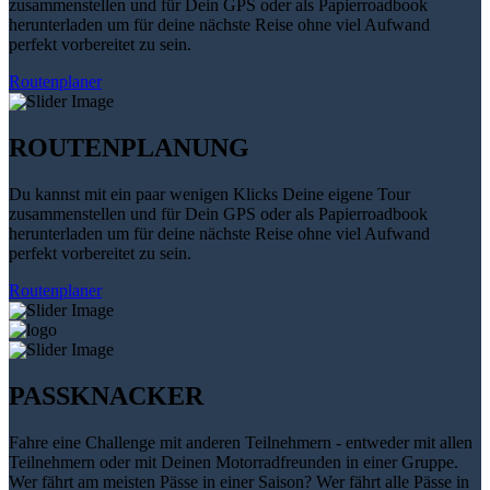
zusammenstellen und für Dein GPS oder als Papierroadbook
herunterladen um für deine nächste Reise ohne viel Aufwand
perfekt vorbereitet zu sein.
Routenplaner
ROUTENPLANUNG
Du kannst mit ein paar wenigen Klicks Deine eigene Tour
zusammenstellen und für Dein GPS oder als Papierroadbook
herunterladen um für deine nächste Reise ohne viel Aufwand
perfekt vorbereitet zu sein.
Routenplaner
PASSKNACKER
Fahre eine Challenge mit anderen Teilnehmern - entweder mit allen
Teilnehmern oder mit Deinen Motorradfreunden in einer Gruppe.
Wer fährt am meisten Pässe in einer Saison? Wer fährt alle Pässe in