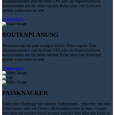
zusammenstellen und für Dein GPS oder als Papierroadbook
herunterladen um für deine nächste Reise ohne viel Aufwand
perfekt vorbereitet zu sein.
Routenplaner
ROUTENPLANUNG
Du kannst mit ein paar wenigen Klicks Deine eigene Tour
zusammenstellen und für Dein GPS oder als Papierroadbook
herunterladen um für deine nächste Reise ohne viel Aufwand
perfekt vorbereitet zu sein.
Routenplaner
PASSKNACKER
Fahre eine Challenge mit anderen Teilnehmern - entweder mit allen
Teilnehmern oder mit Deinen Motorradfreunden in einer Gruppe.
Wer fährt am meisten Pässe in einer Saison? Wer fährt alle Pässe in