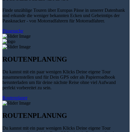
Finde unzählige Touren über Europas Pässe in unserer Datenbank
und erkunde die weniger bekannten Ecken und Geheimtips der
Passknacker - von Motorradfahrern für Motorradfahrer.
Pässesuche
ROUTENPLANUNG
Du kannst mit ein paar wenigen Klicks Deine eigene Tour
zusammenstellen und für Dein GPS oder als Papierroadbook
herunterladen um für deine nächste Reise ohne viel Aufwand
perfekt vorbereitet zu sein.
Routenplaner
ROUTENPLANUNG
Du kannst mit ein paar wenigen Klicks Deine eigene Tour