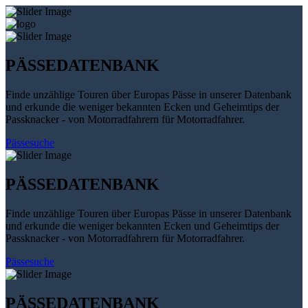
PÄSSEDATENBANK
Finde unzählige Touren über Europas Pässe in unserer Datenbank
und erkunde die weniger bekannten Ecken und Geheimtips der
Passknacker - von Motorradfahrern für Motorradfahrer.
Pässesuche
PÄSSEDATENBANK
Finde unzählige Touren über Europas Pässe in unserer Datenbank
und erkunde die weniger bekannten Ecken und Geheimtips der
Passknacker - von Motorradfahrern für Motorradfahrer.
Pässesuche
PÄSSEDATENBANK