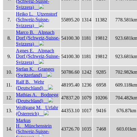
(Schweiz-Suisse-
Svizzera)
Heiko L. Utzenstorf
(Schweiz-Suisse-
7.
55895.20
1314
11382
778.581k
Svizzera)
Marco B. Alpnach
Dorf (Schweiz-Suisse-
8.
54100.30
1181
19812
923.681k
Svizzera)
Agnes E. Alpnach
Dorf (Schweiz-Suisse-
9.
54100.30
1181
19812
923.681k
Svizzera)
Stefan K. Granges
10.
50786.60
1242
9285
702.982k
(Switzerland)
Ralf B. Wehr
11.
48195.40
1236
6958
609.118km
(Deutschland)
Mathias A. Bodnegg
12.
47837.20
1079
10206
704.482k
(Deutschland)
Wolfgang M. Urfahr
13.
44353.10
1017
9416
676.87km
(Österreich)
Markus
H. Münchenstein
14.
43726.70
1035
7468
603.01km
(Schweiz-Suisse-