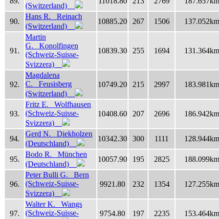
89.
11018.80
213
2769
187.657k
(Switzerland)
Hans R. Reinach
90.
10885.20
267
1506
137.052k
(Switzerland)
Martin
G. Konolfingen
91.
10839.30
255
1694
131.364k
(Schweiz-Suisse-
Svizzera)
Magdalena
C. Feusisberg
92.
10749.20
215
2997
183.981k
(Switzerland)
Fritz E. Wolfhausen
(Schweiz-Suisse-
93.
10408.60
207
2696
186.942k
Svizzera)
Gerd N. Diekholzen
94.
10342.30
300
1111
128.944k
(Deutschland)
Bodo R. München
95.
10057.90
195
2825
188.099k
(Deutschland)
Peter Bulli G. Bern
(Schweiz-Suisse-
96.
9921.80
232
1354
127.255k
Svizzera)
Walter K. Wangs
(Schweiz-Suisse-
97.
9754.80
197
2235
153.464k