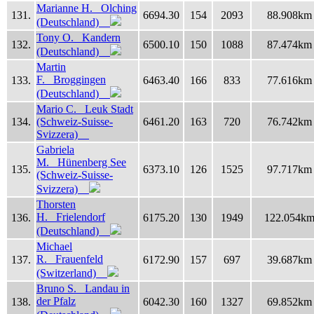
Marianne H. Olching
131.
6694.30
154
2093
88.908km
(Deutschland)
Tony O. Kandern
132.
6500.10
150
1088
87.474km
(Deutschland)
Martin
F. Broggingen
133.
6463.40
166
833
77.616km
(Deutschland)
Mario C. Leuk Stadt
134.
(Schweiz-Suisse-
6461.20
163
720
76.742km
Svizzera)
Gabriela
M. Hünenberg See
135.
6373.10
126
1525
97.717km
(Schweiz-Suisse-
Svizzera)
Thorsten
H. Frielendorf
136.
6175.20
130
1949
122.054k
(Deutschland)
Michael
R. Frauenfeld
137.
6172.90
157
697
39.687km
(Switzerland)
Bruno S. Landau in
der Pfalz
138.
6042.30
160
1327
69.852km