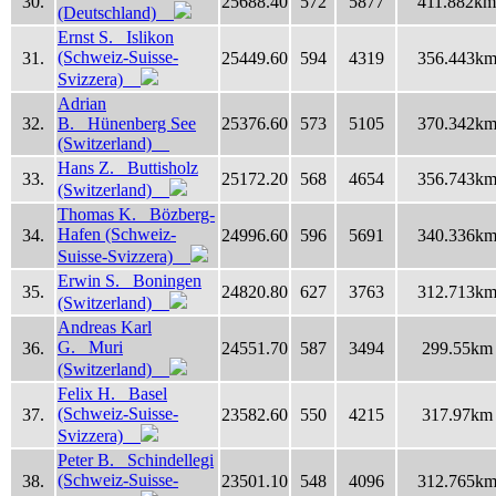
30.
25688.40
572
5877
411.882km
(Deutschland)
Ernst S. Islikon
(Schweiz-Suisse-
31.
25449.60
594
4319
356.443k
Svizzera)
Adrian
32.
B. Hünenberg See
25376.60
573
5105
370.342k
(Switzerland)
Hans Z. Buttisholz
33.
25172.20
568
4654
356.743k
(Switzerland)
Thomas K. Bözberg-
Hafen (Schweiz-
34.
24996.60
596
5691
340.336k
Suisse-Svizzera)
Erwin S. Boningen
35.
24820.80
627
3763
312.713k
(Switzerland)
Andreas Karl
G. Muri
36.
24551.70
587
3494
299.55km
(Switzerland)
Felix H. Basel
(Schweiz-Suisse-
37.
23582.60
550
4215
317.97km
Svizzera)
Peter B. Schindellegi
(Schweiz-Suisse-
38.
23501.10
548
4096
312.765k