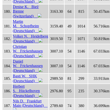
(Deutschland)
Denise K. Biel/
Bienne
180.
3163.30
64
815
50.457km
(Switzerland)
Martin
M. Schopfheim
181.
3159.40
49
1014
56.716km
(Deutschland)
Volker N. Heidelberg
182.
3019.50
72
1071
50.819km
(Deutschland)
Christian
W. Frickenhausen
183.
3007.10
54
1146
67.033km
(Deutschland)
Daniel
W. Frickenhausen
184.
3007.10
54
1146
67.033km
(Deutschland)
Basti W. SHK
185.
2989.50
81
299
33.911km
(Deutschland)
Herbert
S. Hückelhoven
186.
2976.80
95
235
30.376km
(Deutschland)
Nils D. Frankfurt
Main (Deutschland)
187.
2789.60
74
380
36.699km