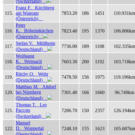
(Switzerland)
Franz F. Kirchberg
115.
am Wagram
7853.20
186
1451
110.931km
(Österreich)
Peter
K. Böheimkirchen
116.
7823.40
195
1370
106.806k
(Österreich)
Stefan V. Müllheim
117.
7736.00
189
1108
102.335k
(Deutschland)
Wolfgang
K. Weissach
118.
7603.30
200
1192
103.718k
(Deutschland)
Ritchy O. Wehr
119.
7478.50
156
1975
119.196km
(Deutschland)
Matthias M. Altdorf
bei Nürnberg
120.
7301.40
166
1660
96.749km
(Deutschland)
Thomas T. Les
Paccots
121.
7286.70
150
2357
126.194k
(Switzerland)
Manuel
D. Wuppertal
122.
7248.10
155
1623
105.687k
(Deutschland)