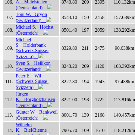
A. Mittelstetten
106.
8740.80
209
2395
110.132km
(Deutschland)
Toni W. Gryon
107.
8543.10
150
2458
157.689k
(Switzerland)
Michael S. Höchst
108.
8501.40
197
2059
138.292k
(Österreich)
Michael
S. Holderbank
109.
8329.80
211
2475
90.638km
(Schweiz-Suisse-
Svizzera)
Sven S. Hellikon
110.
8243.20
209
1120
103.392k
(Switzerland)
Peter E. Wil
(Schweiz-Suisse-
111.
8227.80
194
1943
97.488km
Svizzera)
Jürgen
K. Borgholzhausen
112.
8221.00
198
1722
113.816km
(Deutschland)
Günter W. Rankweil
113.
8001.70
139
2168
140.457k
(Österreich)
Wilhelm
K. Biel/Bienne
114.
7905.70
169
1610
118.212km