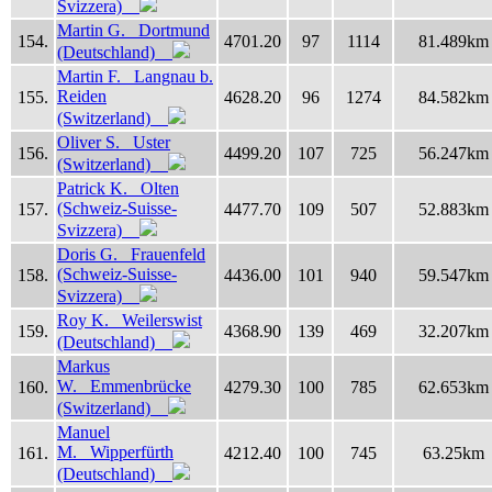
Svizzera)
Martin G. Dortmund
154.
4701.20
97
1114
81.489km
(Deutschland)
Martin F. Langnau b.
Reiden
155.
4628.20
96
1274
84.582km
(Switzerland)
Oliver S. Uster
156.
4499.20
107
725
56.247km
(Switzerland)
Patrick K. Olten
(Schweiz-Suisse-
157.
4477.70
109
507
52.883km
Svizzera)
Doris G. Frauenfeld
(Schweiz-Suisse-
158.
4436.00
101
940
59.547km
Svizzera)
Roy K. Weilerswist
159.
4368.90
139
469
32.207km
(Deutschland)
Markus
W. Emmenbrücke
160.
4279.30
100
785
62.653km
(Switzerland)
Manuel
M. Wipperfürth
161.
4212.40
100
745
63.25km
(Deutschland)