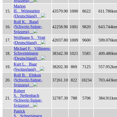
Svizzera)
Marion
H. Weingarten
15.
43579.90
1000
8622
611.786km
(Deutschland)
Rolf K. Basel
(Schweiz-Suisse-
16.
42258.90
1001
9820
643.744k
Svizzera)
Wolfgang S. Vogt
17.
42037.80
1009
9600
599.076k
(Deutschland)
Michael F. Villingen-
Schwenningen
18.
38342.30
1021
5585
409.486k
(Deutschland)
Kurt L. Baar
19.
38202.30
869
7125
557.952k
(Switzerland)
Rolf B. Ebikon
(Schweiz-Suisse-
20.
37261.10
822
18234
703.443k
Svizzera)
Robert
S. Neftenbach
21.
32787.30
788
5706
384.911km
(Schweiz-Suisse-
Svizzera)
Patrick
S. Schneisingen