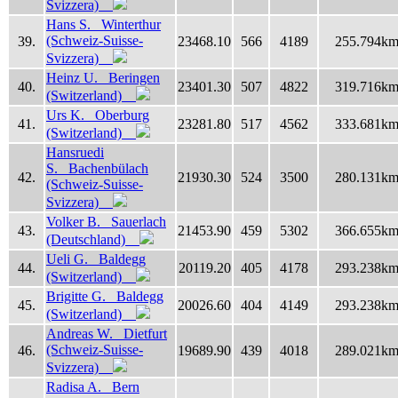
Svizzera)
Hans S. Winterthur
(Schweiz-Suisse-
39.
23468.10
566
4189
255.794k
Svizzera)
Heinz U. Beringen
40.
23401.30
507
4822
319.716k
(Switzerland)
Urs K. Oberburg
41.
23281.80
517
4562
333.681k
(Switzerland)
Hansruedi
S. Bachenbülach
42.
21930.30
524
3500
280.131k
(Schweiz-Suisse-
Svizzera)
Volker B. Sauerlach
43.
21453.90
459
5302
366.655k
(Deutschland)
Ueli G. Baldegg
44.
20119.20
405
4178
293.238k
(Switzerland)
Brigitte G. Baldegg
45.
20026.60
404
4149
293.238k
(Switzerland)
Andreas W. Dietfurt
(Schweiz-Suisse-
46.
19689.90
439
4018
289.021k
Svizzera)
Radisa A. Bern