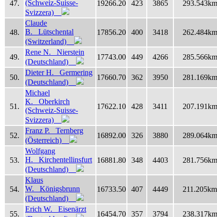
(Schweiz-Suisse-
47.
19266.20
423
3865
293.543k
Svizzera)
Claude
B. Lütschental
48.
17856.20
400
3418
262.484k
(Switzerland)
Rene N. Nierstein
49.
17743.00
449
4266
285.566k
(Deutschland)
Dieter H. Germering
50.
17660.70
362
3950
281.169k
(Deutschland)
Michael
K. Oberkirch
51.
17622.10
428
3411
207.191k
(Schweiz-Suisse-
Svizzera)
Franz P. Ternberg
52.
16892.00
326
3880
289.064k
(Österreich)
Wolfgang
H. Kirchentellinsfurt
53.
16881.80
348
4403
281.756k
(Deutschland)
Klaus
W. Königsbrunn
54.
16733.50
407
4449
211.205km
(Deutschland)
Erich W. Eisenärzt
55.
16454.70
357
3794
238.317k