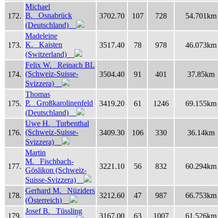
Michael
B. Osnabrück
172.
3702.70
107
728
54.701km
(Deutschland)
Madeleine
K. Kaisten
173.
3517.40
78
978
46.073km
(Switzerland)
Felix W. Reinach BL
(Schweiz-Suisse-
174.
3504.40
91
401
37.85km
Svizzera)
Thomas
P. Großkarolinenfeld
175.
3419.20
61
1246
69.155km
(Deutschland)
Uwe H. Turbenthal
(Schweiz-Suisse-
176.
3409.30
106
330
36.14km
Svizzera)
Martin
M. Fischbach-
177.
3221.10
56
832
60.294km
Göslikon (Schweiz-
Suisse-Svizzera)
Gerhard M. Nüziders
178.
3212.60
47
987
66.753km
(Österreich)
Josef B. Tüssling
179.
3167.00
63
1007
61.526km