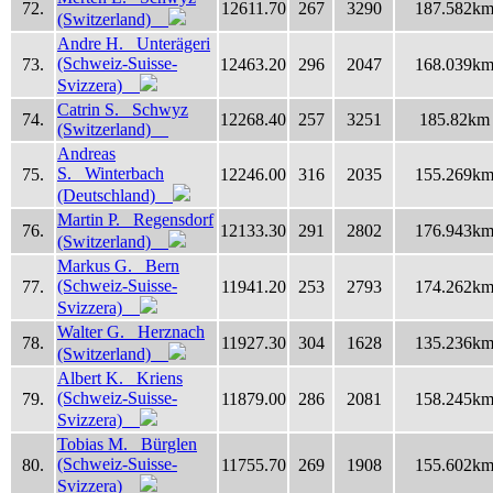
72.
12611.70
267
3290
187.582k
(Switzerland)
Andre H. Unterägeri
(Schweiz-Suisse-
73.
12463.20
296
2047
168.039k
Svizzera)
Catrin S. Schwyz
74.
12268.40
257
3251
185.82km
(Switzerland)
Andreas
S. Winterbach
75.
12246.00
316
2035
155.269k
(Deutschland)
Martin P. Regensdorf
76.
12133.30
291
2802
176.943k
(Switzerland)
Markus G. Bern
(Schweiz-Suisse-
77.
11941.20
253
2793
174.262k
Svizzera)
Walter G. Herznach
78.
11927.30
304
1628
135.236k
(Switzerland)
Albert K. Kriens
(Schweiz-Suisse-
79.
11879.00
286
2081
158.245k
Svizzera)
Tobias M. Bürglen
(Schweiz-Suisse-
80.
11755.70
269
1908
155.602k
Svizzera)