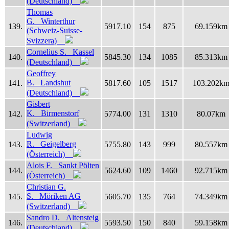
(Deutschland)
Thomas
G. Winterthur
139.
5917.10
154
875
69.159km
(Schweiz-Suisse-
Svizzera)
Cornelius S. Kassel
140.
5845.30
134
1085
85.313km
(Deutschland)
Geoffrey
B. Landshut
141.
5817.60
105
1517
103.202k
(Deutschland)
Gisbert
K. Birmenstorf
142.
5774.00
131
1310
80.07km
(Switzerland)
Ludwig
R. Geigelberg
143.
5755.80
143
999
80.557km
(Österreich)
Alois F. Sankt Pölten
144.
5624.60
109
1460
92.715km
(Österreich)
Christian G.
S. Möriken AG
145.
5605.70
135
764
74.349km
(Switzerland)
Sandro D. Altensteig
146.
5593.50
150
840
59.158km
(Deutschland)