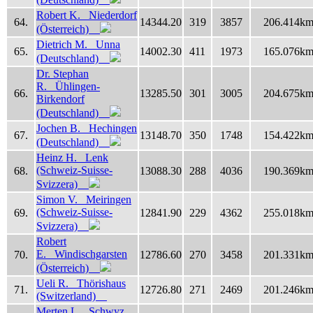
Robert K. Niederdorf
64.
14344.20
319
3857
206.414k
(Österreich)
Dietrich M. Unna
65.
14002.30
411
1973
165.076k
(Deutschland)
Dr. Stephan
R. Ühlingen-
66.
13285.50
301
3005
204.675k
Birkendorf
(Deutschland)
Jochen B. Hechingen
67.
13148.70
350
1748
154.422k
(Deutschland)
Heinz H. Lenk
(Schweiz-Suisse-
68.
13088.30
288
4036
190.369k
Svizzera)
Simon V. Meiringen
(Schweiz-Suisse-
69.
12841.90
229
4362
255.018k
Svizzera)
Robert
E. Windischgarsten
70.
12786.60
270
3458
201.331k
(Österreich)
Ueli R. Thörishaus
71.
12726.80
271
2469
201.246k
(Switzerland)
Merten L. Schwyz