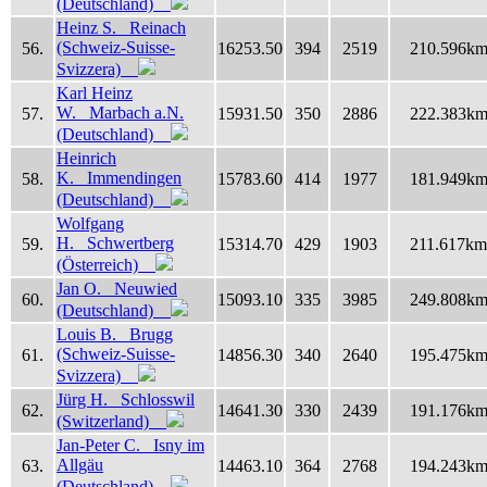
(Deutschland)
Heinz S. Reinach
(Schweiz-Suisse-
56.
16253.50
394
2519
210.596k
Svizzera)
Karl Heinz
W. Marbach a.N.
57.
15931.50
350
2886
222.383k
(Deutschland)
Heinrich
K. Immendingen
58.
15783.60
414
1977
181.949k
(Deutschland)
Wolfgang
H. Schwertberg
59.
15314.70
429
1903
211.617km
(Österreich)
Jan O. Neuwied
60.
15093.10
335
3985
249.808k
(Deutschland)
Louis B. Brugg
(Schweiz-Suisse-
61.
14856.30
340
2640
195.475k
Svizzera)
Jürg H. Schlosswil
62.
14641.30
330
2439
191.176k
(Switzerland)
Jan-Peter C. Isny im
Allgäu
63.
14463.10
364
2768
194.243k
(Deutschland)