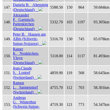
Daniela B. Altensteig
147.
5588.50
150
864
59.684km
(Deutschland)
Alexander
P. Garmisch-
148.
5332.70
103
1197
93.305km
Partenkirchen
(Deutschland)
Peter B. Hausen am
Albis (Schweiz-
149.
5316.70
130
745
65.078km
Suisse-Svizzera)
Rainer
K. Neukirchen-
150.
5118.00
114
1137
81.493km
Vluyn
(Deutschland)
Jean-Claude
S. Lostorf
151.
4859.90
119
568
58.645km
(Switzerland)
Ramon
L. Sarmenstorf
152.
4755.70
112
703
58.301km
(Switzerland)
Andreas
G. Winterthur
153.
4719.30
121
773
54.347km
(Schweiz-Suisse-