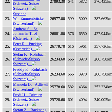
22.
27893.30
641
5872
376.435k
(Schweiz-Suisse-
Svizzera)
Susanne
W. Emmenbrücke
23.
26977.00
599
5009
387.663k
(Switzerland)
Andreas S. St.
Johann in Tirol
24.
26881.80
576
6550
427.944k
(Österreich)
Peter R. Pucking
25.
26779.70
616
5961
357.736k
(Österreich)
Stefan F. Rohrbach
(Schweiz-Suisse-
26.
26234.60
666
3970
266.758k
Svizzera)
Freddy F. Rohrbach
(Schweiz-Suisse-
27.
26234.60
666
3970
266.758k
Svizzera)
Manuela D. Adliswil
28.
25778.60
582
4364
352.234k
(Switzerland)
Fredi H. Dürnten
(Schweiz-Suisse-
29.
25728.60
601
4094
340.005k
Svizzera)
Stefan Z. Backnang