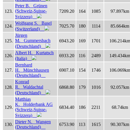
Peter B. Grünen
(Schweiz-Suisse-
123.
7209.20
164
1085
97.897km
Svizzera)
Wolfgang S. Basel
124.
7025.70
180
1114
85.664km
(Switzerland)
Jürgen
M. Gummersbach
125.
6943.20
169
1701
106.214k
(Deutschland)
Albert H. Kurtatsch
126.
6933.20
116
2489
149.434k
(Italia)
Bernhard
127.
H. Münchhausen
6907.10
154
1746
106.069k
(Deutschland)
Konrad
R. Waldachtal
128.
6868.80
179
1016
92.057km
(Deutschland)
Matthias
K. Holderbank AG
129.
6834.40
186
2211
68.74km
(Schweiz-Suisse-
Svizzera)
Dieter N. Wangen
130.
6753.90
113
1615
90.307km
(Deutschland)