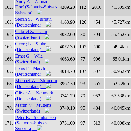
Andy A. Alpnach
Dorf (Schweiz-Suisse-
162.
4209.20
112
2016
41.505km
Svizzera)
Stefan S. Wülfrath
163.
4163.90
126
454
45.727km
(Deutschland)
Gabriel Z. Tann
164.
4082.60
80
794
55.452km
(Switzerland)
Georg L. Stuhr
165.
4072.30
107
560
49.4km
(Deutschland)
Ernst G. Wila
166.
4063.60
77
906
65.01km
(Switzerland)
Hans F. March
167.
4014.70
107
507
50.952km
(Deutschland)
Michael W. Zimmern
168.
3967.30
93
565
52.22km
(Deutschland)
Oliver A. Neumarkt
169.
3741.70
79
952
67.538km
(Deutschland)
Martin V. Muttenz
170.
3740.10
95
484
46.045km
(Switzerland)
Peter B. Steinhausen
(Schweiz-Suisse-
171.
3731.00
97
513
40.008km
Svizzera)