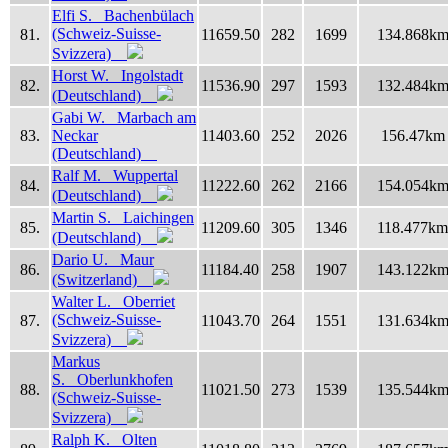
Elfi S. Bachenbülach
(Schweiz-Suisse-
81.
11659.50
282
1699
134.868k
Svizzera)
Horst W. Ingolstadt
82.
11536.90
297
1593
132.484k
(Deutschland)
Gabi W. Marbach am
83.
Neckar
11403.60
252
2026
156.47km
(Deutschland)
Ralf M. Wuppertal
84.
11222.60
262
2166
154.054k
(Deutschland)
Martin S. Laichingen
85.
11209.60
305
1346
118.477km
(Deutschland)
Dario U. Maur
86.
11184.40
258
1907
143.122k
(Switzerland)
Walter L. Oberriet
(Schweiz-Suisse-
87.
11043.70
264
1551
131.634k
Svizzera)
Markus
S. Oberlunkhofen
88.
11021.50
273
1539
135.544k
(Schweiz-Suisse-
Svizzera)
Ralph K. Olten