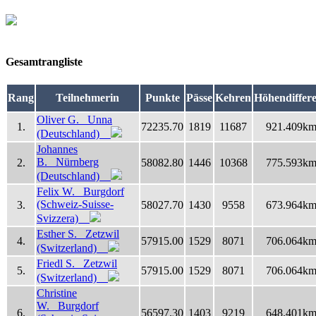
Gesamtrangliste
Rang
Teilnehmerin
Punkte
Pässe
Kehren
Höhendiffer
Oliver G. Unna
1.
72235.70
1819
11687
921.409k
(Deutschland)
Johannes
B. Nürnberg
2.
58082.80
1446
10368
775.593k
(Deutschland)
Felix W. Burgdorf
(Schweiz-Suisse-
3.
58027.70
1430
9558
673.964k
Svizzera)
Esther S. Zetzwil
4.
57915.00
1529
8071
706.064k
(Switzerland)
Friedl S. Zetzwil
5.
57915.00
1529
8071
706.064k
(Switzerland)
Christine
W. Burgdorf
6.
56597.30
1403
9219
648.401k