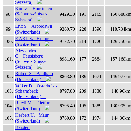
Svizzera)
Kurt Z. Bonstetten
(Schweiz-Suisse-
98.
9429.30
191
2165
150.688k
Svizzera)
Eric S. Arboldswil
99.
9260.70
228
1596
118.734km
(Switzerland)
KARL S. Brunnen
100.
9172.70
214
1720
126.759k
(Switzerland)
Alessandro
C. Feusisberg
101.
8981.60
177
2684
157.168k
(Schweiz-Suisse-
Svizzera)
Robert S. Baldham
102.
8863.80
186
1671
146.977k
(Deutschland)
Volker D. Osterholz -
103.
Scharmbeck
8797.80
209
1838
148.96km
(Deutschland)
Ruedi M. Dietfurt
104.
8795.40
195
1889
130.995k
(Switzerland)
Herbert U. Maur
105.
8760.80
172
1974
144.36km
(Switzerland)
Karsten