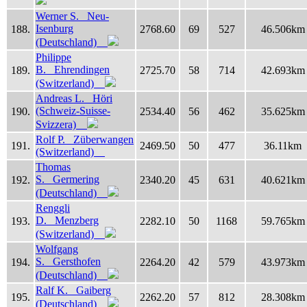
Werner S. Neu-
Isenburg
188.
2768.60
69
527
46.506km
(Deutschland)
Philippe
B. Ehrendingen
189.
2725.70
58
714
42.693km
(Switzerland)
Andreas L. Höri
(Schweiz-Suisse-
190.
2534.40
56
462
35.625km
Svizzera)
Rolf P. Züberwangen
191.
2469.50
50
477
36.11km
(Switzerland)
Thomas
S. Germering
192.
2340.20
45
631
40.621km
(Deutschland)
Renggli
D. Menzberg
193.
2282.10
50
1168
59.765km
(Switzerland)
Wolfgang
S. Gersthofen
194.
2264.20
42
579
43.973km
(Deutschland)
Ralf K. Gaiberg
195.
2262.20
57
812
28.308km
(Deutschland)