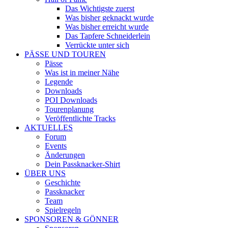
Das Wichtigste zuerst
Was bisher geknackt wurde
Was bisher erreicht wurde
Das Tapfere Schneiderlein
Verrückte unter sich
PÄSSE UND TOUREN
Pässe
Was ist in meiner Nähe
Legende
Downloads
POI Downloads
Tourenplanung
Veröffentlichte Tracks
AKTUELLES
Forum
Events
Änderungen
Dein Passknacker-Shirt
ÜBER UNS
Geschichte
Passknacker
Team
Spielregeln
SPONSOREN & GÖNNER