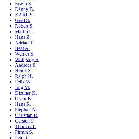
Erwin S.
Dänny B.
KARL S.
Gerd S.
Robert S.
Martin L.
Hans Z.
Adrian T.
Beat A.
Werner S.
Wolfgang S.
Andreas S.
Heinz S.
Ralph H.
Felix W.
Jürg M.
Dietmar K.
Oscar B.
Hans R.
Stephan N.
Christian R.
Carsten F.
Thomas T.
Pirmin S.
Peter G.