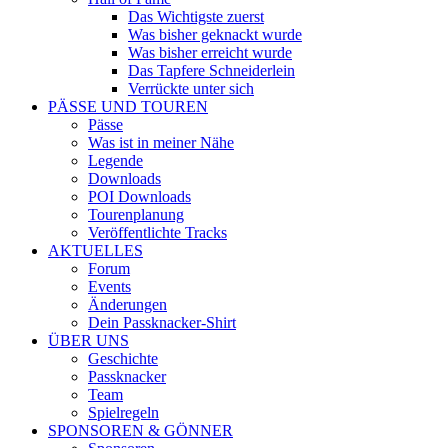
Das Wichtigste zuerst
Was bisher geknackt wurde
Was bisher erreicht wurde
Das Tapfere Schneiderlein
Verrückte unter sich
PÄSSE UND TOUREN
Pässe
Was ist in meiner Nähe
Legende
Downloads
POI Downloads
Tourenplanung
Veröffentlichte Tracks
AKTUELLES
Forum
Events
Änderungen
Dein Passknacker-Shirt
ÜBER UNS
Geschichte
Passknacker
Team
Spielregeln
SPONSOREN & GÖNNER