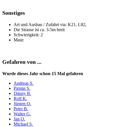
Sonstiges
Art und Ausbau / Zufahrt via: K21, L82,
Die Strasse ist ca. 3-5m breit
Schwierigkeit: 2
Maut:
Gefahren von ...
Wurde dieses Jahr schon 15 Mal gefahren
Andreas S.
Pirmin S.
Dänny B.
Rolf K.
Jürgen O.
Peter B.
Walter G.
Jan O.
Michael S.