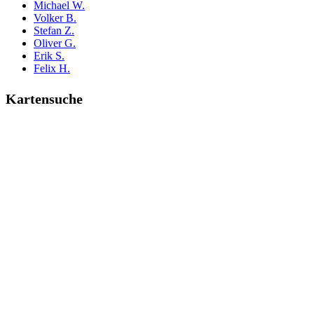
Michael W.
Volker B.
Stefan Z.
Oliver G.
Erik S.
Felix H.
Kartensuche