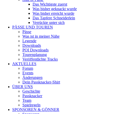
Das Wichtigste zuerst
Was bisher geknackt wurde
Was bisher erreicht wurde
Das Tapfere Schneiderlein
Verrückte unter sich
PÄSSE UND TOUREN
Pässe
Was ist in meiner Nähe
Legende
Downloads
POI Downloads
Tourenplanung
Veröffentlichte Tracks
AKTUELLES
Forum
Events
Änderungen
Dein Passknacker-Shirt
ÜBER UNS
Geschichte
Passknacker
Team
Spielregeln
SPONSOREN & GÖNNER