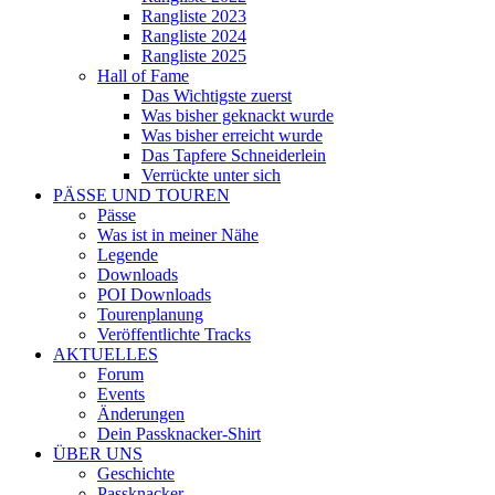
Rangliste 2023
Rangliste 2024
Rangliste 2025
Hall of Fame
Das Wichtigste zuerst
Was bisher geknackt wurde
Was bisher erreicht wurde
Das Tapfere Schneiderlein
Verrückte unter sich
PÄSSE UND TOUREN
Pässe
Was ist in meiner Nähe
Legende
Downloads
POI Downloads
Tourenplanung
Veröffentlichte Tracks
AKTUELLES
Forum
Events
Änderungen
Dein Passknacker-Shirt
ÜBER UNS
Geschichte
Passknacker