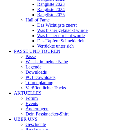
Rangliste 2023
Rangliste 2024
Rangliste 2025
Hall of Fame
Das Wichtigste zuerst
Was bisher geknackt wurde
Was bisher erreicht wurde
Das Tapfere Schneiderlein
Verrückte unter sich
PÄSSE UND TOUREN
Pässe
Was ist in meiner Nähe
Legende
Downloads
POI Downloads
Tourenplanung
Veröffentlichte Tracks
AKTUELLES
Forum
Events
Änderungen
Dein Passknacker-Shirt
ÜBER UNS
Geschichte
Passknacker