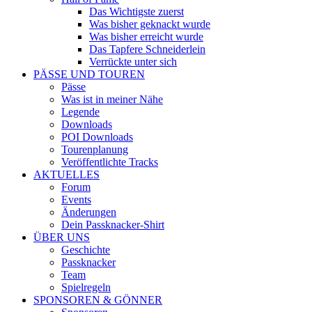
Das Wichtigste zuerst
Was bisher geknackt wurde
Was bisher erreicht wurde
Das Tapfere Schneiderlein
Verrückte unter sich
PÄSSE UND TOUREN
Pässe
Was ist in meiner Nähe
Legende
Downloads
POI Downloads
Tourenplanung
Veröffentlichte Tracks
AKTUELLES
Forum
Events
Änderungen
Dein Passknacker-Shirt
ÜBER UNS
Geschichte
Passknacker
Team
Spielregeln
SPONSOREN & GÖNNER