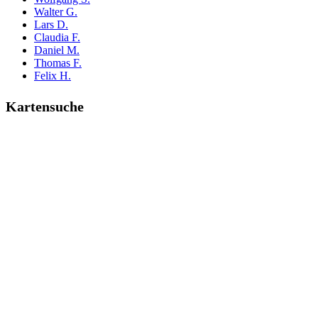
Walter G.
Lars D.
Claudia F.
Daniel M.
Thomas F.
Felix H.
Kartensuche