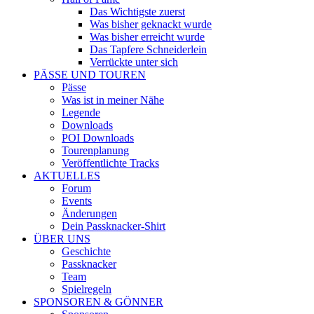
Das Wichtigste zuerst
Was bisher geknackt wurde
Was bisher erreicht wurde
Das Tapfere Schneiderlein
Verrückte unter sich
PÄSSE UND TOUREN
Pässe
Was ist in meiner Nähe
Legende
Downloads
POI Downloads
Tourenplanung
Veröffentlichte Tracks
AKTUELLES
Forum
Events
Änderungen
Dein Passknacker-Shirt
ÜBER UNS
Geschichte
Passknacker
Team
Spielregeln
SPONSOREN & GÖNNER