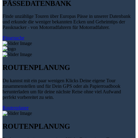
PÄSSEDATENBANK
Finde unzählige Touren über Europas Pässe in unserer Datenbank
und erkunde die weniger bekannten Ecken und Geheimtips der
Passknacker - von Motorradfahrern für Motorradfahrer.
Pässesuche
ROUTENPLANUNG
Du kannst mit ein paar wenigen Klicks Deine eigene Tour
zusammenstellen und für Dein GPS oder als Papierroadbook
herunterladen um für deine nächste Reise ohne viel Aufwand
perfekt vorbereitet zu sein.
Routenplaner
ROUTENPLANUNG