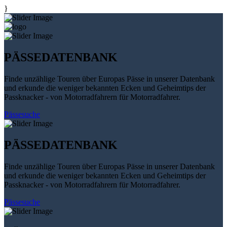
}
PÄSSEDATENBANK
Finde unzählige Touren über Europas Pässe in unserer Datenbank
und erkunde die weniger bekannten Ecken und Geheimtips der
Passknacker - von Motorradfahrern für Motorradfahrer.
Pässesuche
PÄSSEDATENBANK
Finde unzählige Touren über Europas Pässe in unserer Datenbank
und erkunde die weniger bekannten Ecken und Geheimtips der
Passknacker - von Motorradfahrern für Motorradfahrer.
Pässesuche