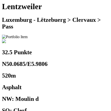
Lentzweiler
Luxemburg - Lëtzebuerg > Clervaux >
Pass
32.5 Punkte
N50.0685/E5.9806
520m
Asphalt
NW: Moulin d
SO: Clerf