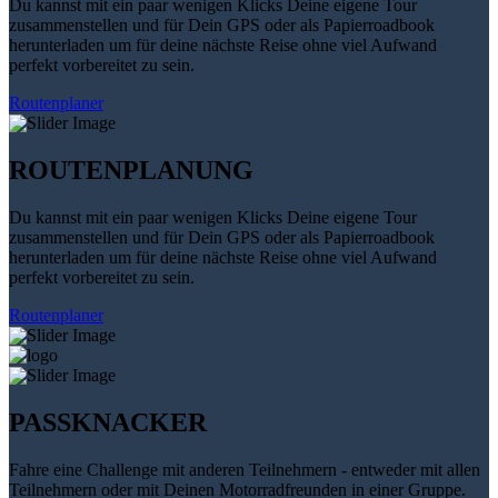
Du kannst mit ein paar wenigen Klicks Deine eigene Tour
zusammenstellen und für Dein GPS oder als Papierroadbook
herunterladen um für deine nächste Reise ohne viel Aufwand
perfekt vorbereitet zu sein.
Routenplaner
ROUTENPLANUNG
Du kannst mit ein paar wenigen Klicks Deine eigene Tour
zusammenstellen und für Dein GPS oder als Papierroadbook
herunterladen um für deine nächste Reise ohne viel Aufwand
perfekt vorbereitet zu sein.
Routenplaner
PASSKNACKER
Fahre eine Challenge mit anderen Teilnehmern - entweder mit allen
Teilnehmern oder mit Deinen Motorradfreunden in einer Gruppe.